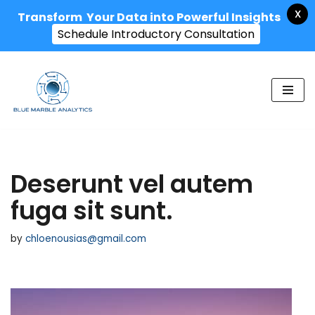
X
Transform Your Data into Powerful Insights
Schedule Introductory Consultation
Skip
to
content
Deserunt vel autem
fuga sit sunt.
by
chloenousias@gmail.com